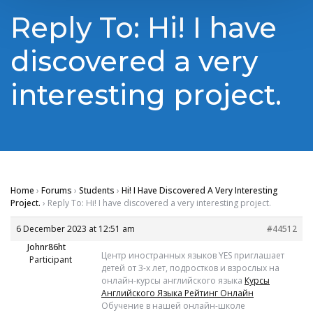
Reply To: Hi! I have
discovered a very
interesting project.
Home
›
Forums
›
Students
›
Hi! I Have Discovered A Very Interesting
Project.
›
Reply To: Hi! I have discovered a very interesting project.
6 December 2023 at 12:51 am
#44512
Johnr86ht
Центр иностранных языков YES приглашает
Participant
детей от 3-х лет, подростков и взрослых на
онлайн-курсы английского языка
Курсы
Английского Языка Рейтинг Онлайн
Обучение в нашей онлайн-школе