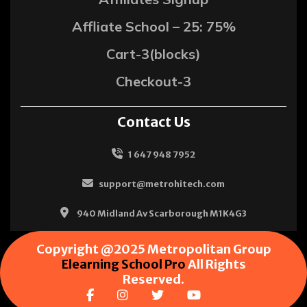
Affliate School – 25: 75%
Cart-3(blocks)
Checkout-3
Contact Us
1 647 948 7952
support@metrohitech.com
940 Midland Av Scarborough M1K4G3
Copyright @2025 Metropolitan Group
Elearning School Pro
All Rights
Reserved.