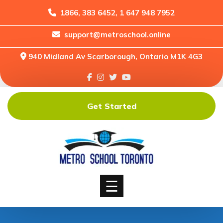
1866, 383 6452, 1 647 948 7952
support@metroschool.online
Home
940 Midland Av Scarborough, Ontario M1K 4G3
Support
Forums
Downloads
Get Started
Shop
Blog
Classes
Courses
☰