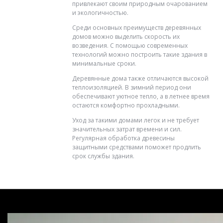
привлекают своим природным очарованием
и экологичностью.
Среди основных преимуществ деревянных
домов можно выделить скорость их
возведения. С помощью современных
технологий можно построить такие здания в
минимальные сроки.
Деревянные дома также отличаются высокой
теплоизоляцией. В зимний период они
обеспечивают уютное тепло, а в летнее время
остаются комфортно прохладными.
Уход за такими домами легок и не требует
значительных затрат времени и сил.
Регулярная обработка древесины
защитными средствами поможет продлить
срок службы здания.