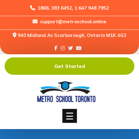
1866, 383 6452, 1 647 948 7952
support@metroschool.online
Home
940 Midland Av Scarborough, Ontario M1K 4G3
Support
Forums
Downloads
Get Started
Shop
Blog
Classes
Courses
☰