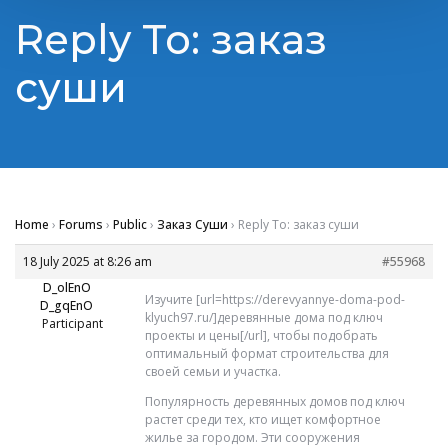
Reply To: заказ
суши
Home
›
Forums
›
Public
›
Заказ Суши
›
Reply To: заказ суши
18 July 2025 at 8:26 am
#55968
D_olEnO
Изучите [url=https://derevyannye-doma-pod-
D_gqEnO
klyuch97.ru/]деревянные дома под ключ
Participant
проекты и цены[/url], чтобы подобрать
оптимальный формат строительства для
своей семьи и участка.
Популярность деревянных домов под ключ
растет среди тех, кто ищет комфортное
жилье за городом. Эти сооружения