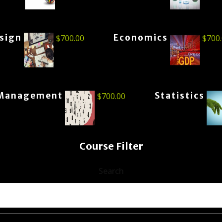
esign
Economics
$
700.00
$
700
Management
Statistics
$
700.00
Course Filter
Search