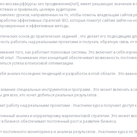
ы-сео-москва.рф]курсы seo продвижение[/url], имеет решающее значение 
истемах и привлекать целевую аудиторию.
омплекс уроков, направленных на то, чтобы помочь владельцам сайтов улуч
работки эффективных стратегий SEO, которые помогут сайтам зайти на н
 проверенные и эффективные методы .
ретических основ до практических заданий , что делает его подходящим 
жность работать над реальными проектами и получать обратную связь от 
имание того, как работают поисковые системы. Это включает в себя изу
кий опыт . Понимание этих концепций обеспечивает возможность постоян
биться успеха в поисковой оптимизации.
себя анализ последних тенденций и разработок в этой области . Это важ
зование специальных инструментов и программ . Это может включать в се
для всех, кто хочет добиться реальных результатов .
ет работу над реальными проектами . Участники курса получают доступ к 
тоянный анализ и корректировку маркетинговой стратегии. Это может вкл
в бизнесе обеспечивает постоянный рост и развитие бизнеса.
 постоянного мониторинга и анализа результатов . Участники курса по 