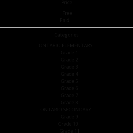
Price
Free
Paid
Categories
ONTARIO ELEMENTARY
Grade 1
Grade 2
Grade 3
Grade 4
Grade 5
Grade 6
Grade 7
Grade 8
ONTARIO SECONDARY
Grade 9
Grade 10
Grade 11