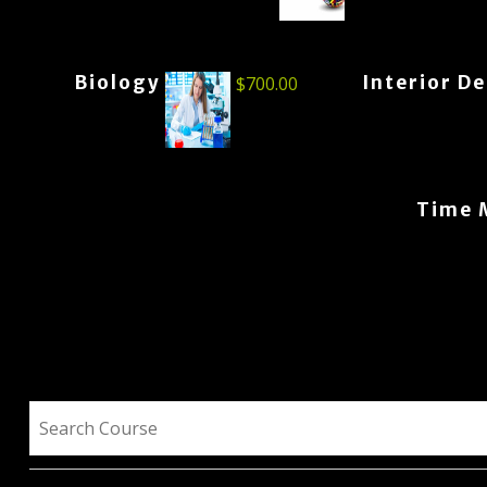
Biology
Interior D
$
700.00
Time 