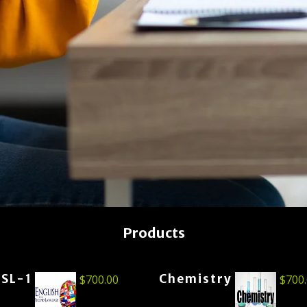
Products
ESL-1
Chemistry
$
700.00
$
700