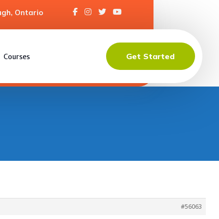
gh, Ontario
Get Started
Courses
#56063