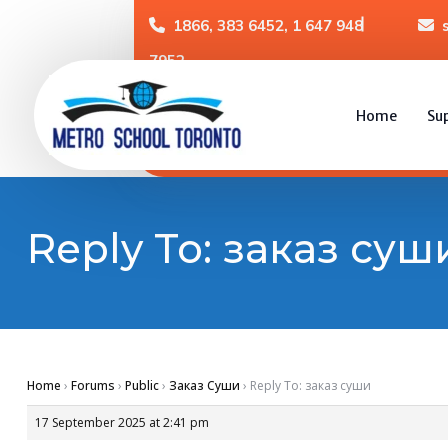
1866, 383 6452, 1 647 948
7952
Home
Su
Reply To: заказ суш
Home
›
Forums
›
Public
›
Заказ Суши
›
Reply To: заказ суши
17 September 2025 at 2:41 pm