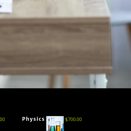
Physics
.00
$
700.00