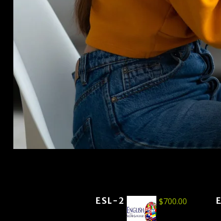
ESL-2
$
700.00