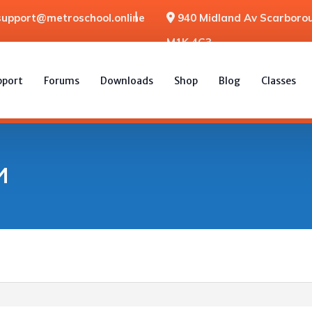
support@metroschool.online
940 Midland Av Scarborou
M1K 4G3
pport
Forums
Downloads
Shop
Blog
Classes
и