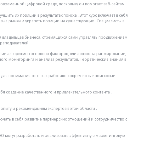
в современной цифровой среде, поскольку он помогает веб-сайтам
шить их позиции в результатах поиска . Этот курс включает в себя
овые рынки и укрепить позиции на существующих . Специалисты в
для владельцев бизнеса, стремящихся сами управлять продвижением
преподавателей.
чение алгоритмов основных факторов, влияющих на ранжирование,
ного мониторинга и анализа результатов. Теоретические знания в
но для понимания того, как работают современные поисковые
бя создание качественного и привлекательного контента .
опыту и рекомендациям экспертов в этой области .
ючать в себя развитие партнерских отношений и сотрудничество с
SEO могут разработать и реализовать эффективную маркетинговую