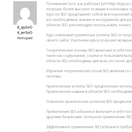
Понимание того, как работает [url=http://курс
получать более высокие позиции в поисковых с
Курс по SEO представляет собой всесторонний к
все необходимые знания и инструменты для раз
области SEO рекомендуют использовать только
K_quSnO
K_wrSnO
Курс охватывает различные аспекты SEO от тео
Participant
своего сайта. Участники курса получают возмо
Теоретические основы SEO включают в себя пон
таких как содержание, ссылки и пользовательс
области SEO необходимы для всех, кто хочет до
Изучение теоретических основ SEO включает в 
системы .
Практические аспекты SEO предполагают исполь
Практические навыки в области SEO необходимы 
Освоение практических аспектов SEO предполага
Применение SEO в бизнесе включает в себя пос
другими бизнесами. Успешное применение SEO 
Эффективное применение SEO в бизнесе требует