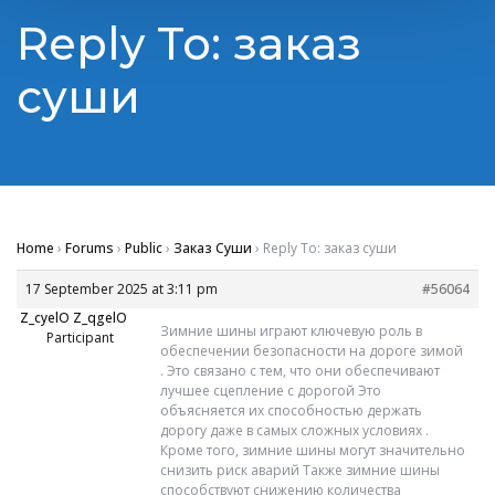
Reply To: заказ
суши
Home
›
Forums
›
Public
›
Заказ Суши
›
Reply To: заказ суши
17 September 2025 at 3:11 pm
#56064
Z_cyelO Z_qgelO
Зимние шины играют ключевую роль в
Participant
обеспечении безопасности на дороге зимой
. Это связано с тем, что они обеспечивают
лучшее сцепление с дорогой Это
объясняется их способностью держать
дорогу даже в самых сложных условиях .
Кроме того, зимние шины могут значительно
снизить риск аварий Также зимние шины
способствуют снижению количества