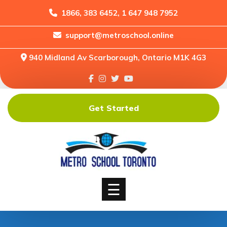
1866, 383 6452, 1 647 948 7952
support@metroschool.online
Home
940 Midland Av Scarborough, Ontario M1K 4G3
Support
Forums
Downloads
Get Started
Shop
Blog
Classes
Courses
☰