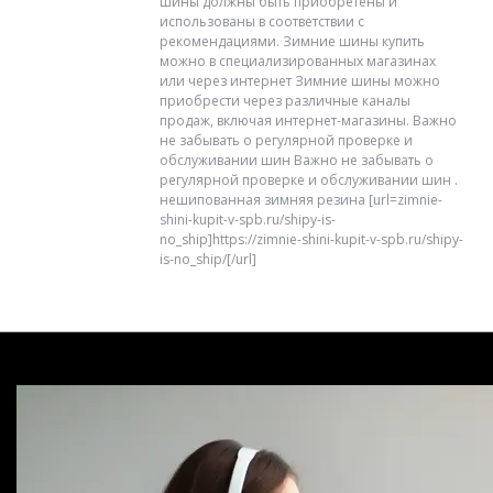
шины должны быть приобретены и
использованы в соответствии с
рекомендациями. Зимние шины купить
можно в специализированных магазинах
или через интернет Зимние шины можно
приобрести через различные каналы
продаж, включая интернет-магазины. Важно
не забывать о регулярной проверке и
обслуживании шин Важно не забывать о
регулярной проверке и обслуживании шин .
нешипованная зимняя резина [url=zimnie-
shini-kupit-v-spb.ru/shipy-is-
no_ship]https://zimnie-shini-kupit-v-spb.ru/shipy-
is-no_ship/[/url]