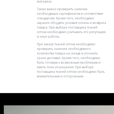
магазина.
Также важно проверить наличие
необходимых сертификатов и соответствие
стандартам. Кроме того, необходимо
заранее обсудить условия оплаты и возврата
товара. При выборе поставщика тканей
оптом необходимо учитывать его репутацию
и опыт работы .
При заказе тканей оптом необходимо
проверить наличие необходимого
количества товара на складе и уточнить
сроки доставки. Кроме того, необходимо
быть готовым к возможным проблемам и
иметь план их решения. При выборе
поставщика тканей оптом необходимо быть
внимательным и осторожным.