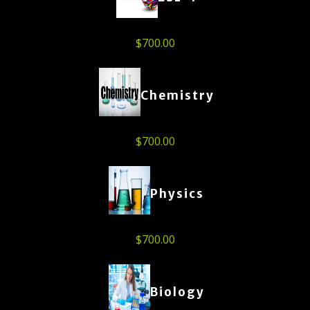
$
700.00
Chemistry
$
700.00
Physics
$
700.00
Biology