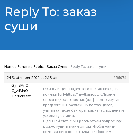
Reply To: заказ
суши
Home
›
Forums
›
Public
›
Заказ Суши
›
Reply To: заказ суши
24 September 2025 at 2:13 pm
#56074
G_mzMnO
Если вы ищете надежного поставщика для
G_vdMnO
покупки [url=https://my-tkaniopt.ru/]ткани
Participant
оптом недорого москва[/url], важно изучить
предложения различных поставщиков,
учитывая такие факторы, как качество, цена и
условия доставки.
В данной статье мы рассмотрим вопрос, где
можно купить ткани оптом. Чтобы найти
подходящего поставщика, необходимо