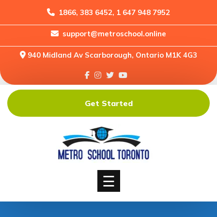
1866, 383 6452, 1 647 948 7952
support@metroschool.online
Home
940 Midland Av Scarborough, Ontario M1K 4G3
Support
Forums
Downloads
Get Started
Shop
Blog
Classes
Courses
☰