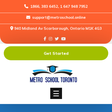
1866, 383 6452, 1 647 948 7952
support@metroschool.online
Home
940 Midland Av Scarborough, Ontario M1K 4G3
Support
Forums
Downloads
Get Started
Shop
Blog
Classes
Courses
☰