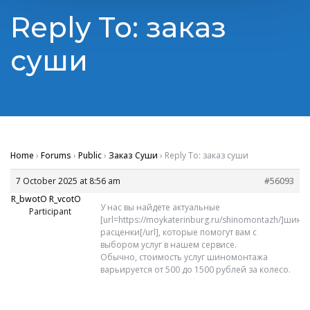
Reply To: заказ
суши
Home
›
Forums
›
Public
›
Заказ Суши
›
Reply To: заказ суши
7 October 2025 at 8:56 am
#56093
R_bwotO R_vcotO
У нас вы найдете актуальные
Participant
[url=https://moykaterinburg.ru/shinomontazh/]шин
расценки[/url], которые помогут вам с
выбором услуг в нашем сервисе.
Обычно, стоимость услуг шиномонтажа
варьируется от 500 до 1500 рублей за колесо.