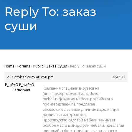
Reply To: заказ
суши
Home
›
Forums
›
Public
›
Заказ Суши
›
Reply To: заказ суши
21 October 2025 at 3:58 pm
#56132
P_taPrO P_hwPrO
Компания специализируется на
Participant
[url=https://proizvodstvo-sadovoi-
mebeli.ru/]садовая мебель российского
производства[/url], предлагая
высококачественные уличные изделия для
различных ландшафтов.
Производство садовой мебели занимает
особое место в индустрии мебели, предлагая
широкий выбор вариантов для внешнего