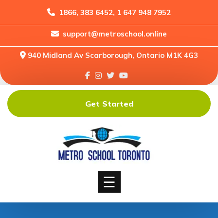
1866, 383 6452, 1 647 948 7952
support@metroschool.online
Home
940 Midland Av Scarborough, Ontario M1K 4G3
Support
Forums
Downloads
Get Started
Shop
Blog
Classes
Courses
☰