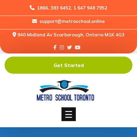
1866, 383 6452, 1 647 948 7952
support@metroschool.online
Home
940 Midland Av Scarborough, Ontario M1K 4G3
Support
Forums
Downloads
Get Started
Shop
Blog
Classes
Courses
☰