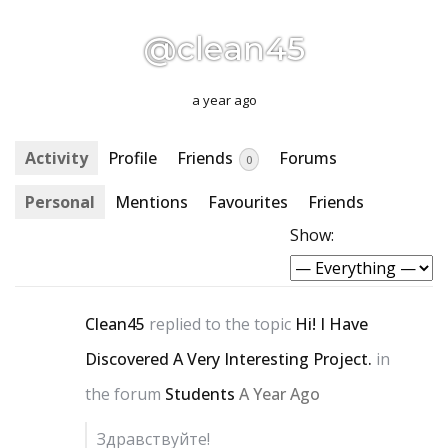
@clean45
a year ago
Activity
Profile
Friends
Forums
0
Personal
Mentions
Favourites
Friends
Show:
Clean45
replied to the topic
Hi! I Have
Discovered A Very Interesting Project.
in
the forum
Students
A Year Ago
Здравствуйте!