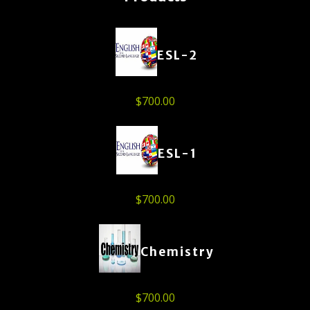
ESL-2
$
700.00
ESL-1
$
700.00
Chemistry
$
700.00