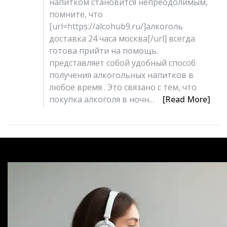
напитком становится непреодолимым,
помните, что
[url=https://alcohub9.ru/]алкоголь
доставка 24 часа москва[/url] всегда
готова прийти на помощь.
представляет собой удобный способ
получения алкогольных напитков в
любое время . Это связано с тем, что
покупка алкоголя в ночн…
[Read More]