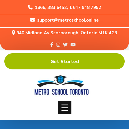
1866, 383 6452, 1 647 948 7952
support@metroschool.online
Home
940 Midland Av Scarborough, Ontario M1K 4G3
Support
Forums
Downloads
Get Started
Shop
Blog
Classes
Courses
☰