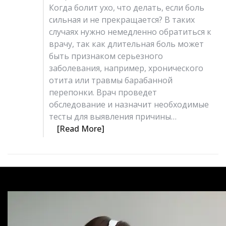
Когда болит ухо, что делать, если боль
сильная и не прекращается? В таких
случаях нужно немедленно обратиться к
врачу, так как длительная боль может
быть признаком серьезного
заболевания, например, хронического
отита или травмы барабанной
перепонки. Врач проведет
обследование и назначит необходимые
тесты для выявления причины…
[Read More]