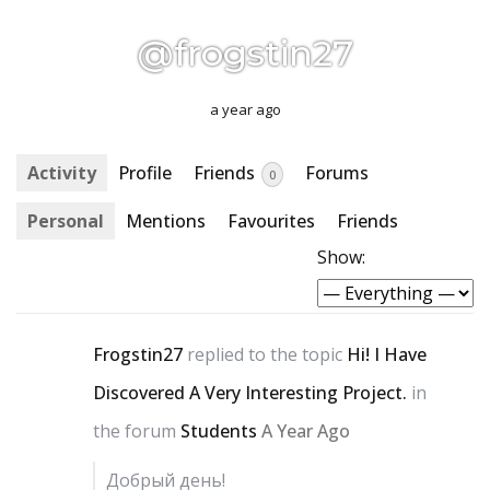
@frogstin27
a year ago
Activity
Profile
Friends
Forums
0
Personal
Mentions
Favourites
Friends
Show:
Frogstin27
replied to the topic
Hi! I Have
Discovered A Very Interesting Project.
in
the forum
Students
A Year Ago
Добрый день!