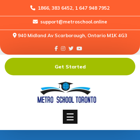
1866, 383 6452, 1 647 948 7952
support@metroschool.online
Home
940 Midland Av Scarborough, Ontario M1K 4G3
Support
Forums
Downloads
Get Started
Shop
Blog
Classes
Courses
☰