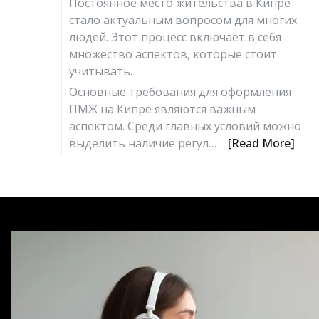
Постоянное место жительства в Кипре
стало актуальным вопросом для многих
людей. Этот процесс включает в себя
множество аспектов, которые стоит
учитывать.
Основные требования для оформления
ПМЖ на Кипре являются важным
аспектом. Среди главных условий можно
выделить наличие регул…
[Read More]