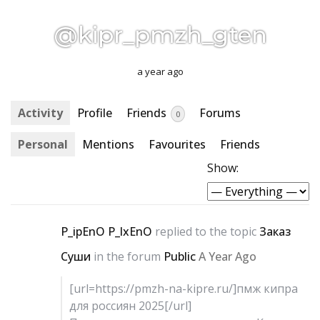
@kipr_pmzh_gten
a year ago
Activity
Profile
Friends
Forums
0
Personal
Mentions
Favourites
Friends
Show:
P_ipEnO P_lxEnO
replied to the topic
Заказ
Суши
in the forum
Public
A Year Ago
[url=https://pmzh-na-kipre.ru/]пмж кипра
для россиян 2025[/url]