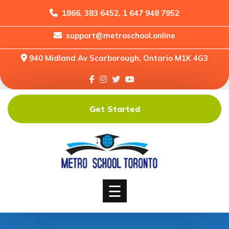
1866, 383 6452, 1 647 948 7952
support@metroschool.online
Home
940 Midland Av Scarborough, Ontario M1K 4G3
Support
Forums
Downloads
Get Started
Shop
Blog
Classes
Courses
☰