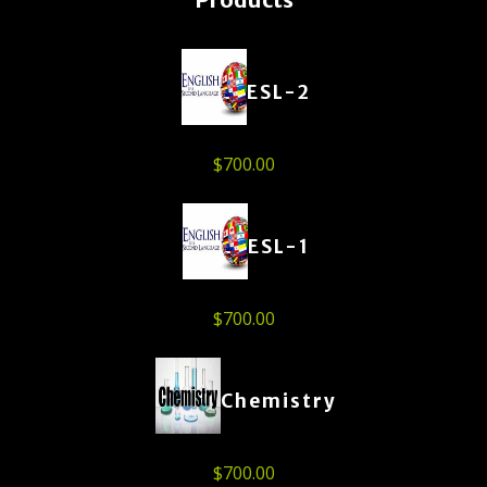
ESL-2
$
700.00
ESL-1
$
700.00
Chemistry
$
700.00