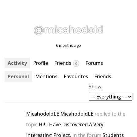
@micahodold
6 months ago
Activity
Profile
Friends
Forums
0
Personal
Mentions
Favourites
Friends
Show:
MicahodoldLE MicahodoldLE
replied to the
topic
Hi! I Have Discovered A Very
Interesting Project.
in the forum
Students