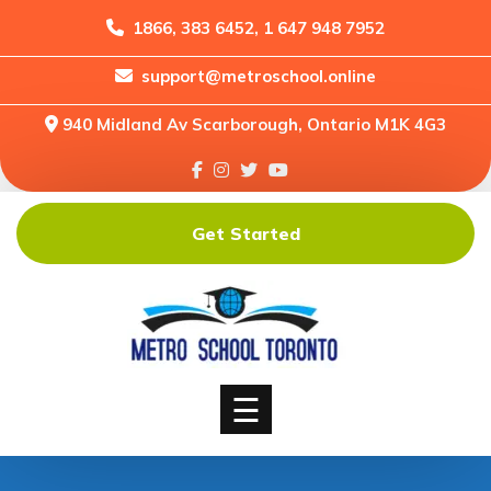
1866, 383 6452, 1 647 948 7952
support@metroschool.online
Home
940 Midland Av Scarborough, Ontario M1K 4G3
Support
Forums
Downloads
Get Started
Shop
Blog
Classes
Courses
☰