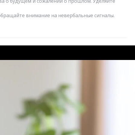
ва о будущем и сожалений о прошлом. Уделяйте
 обращайте внимание на невербальные сигналы.