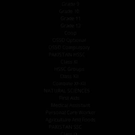
Grade 9
Grade 10
Grade 11
Grade 12
Coop
OSSD Optional
OSSD Compulsory
PAKISTAN HSSC
Class XI
HSSC Groups
Class XII
Combine XI-XII
NATURAL SCIENCES
First Aids
Medical Assistant
Personal Care Worker
Agriculture And Foods
PAKISTAN SSC
Class IX