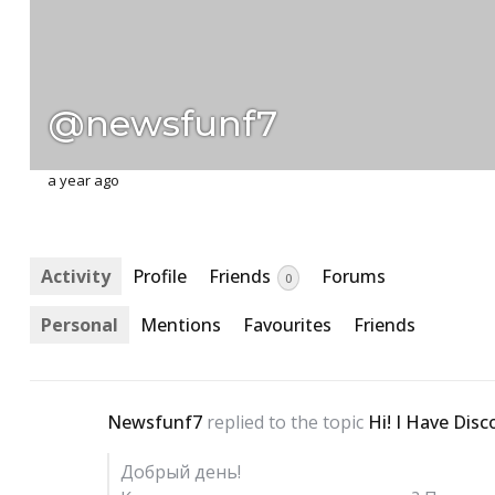
@newsfunf7
a year ago
Activity
Profile
Friends
Forums
0
Personal
Mentions
Favourites
Friends
Newsfunf7
replied to the topic
Hi! I Have Disc
Добрый день!