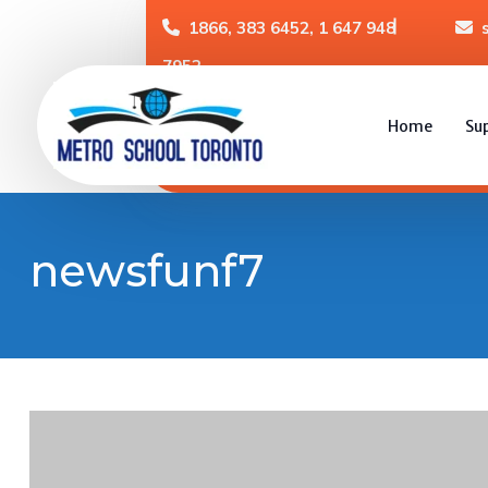
1866, 383 6452, 1 647 948
7952
Home
Su
newsfunf7