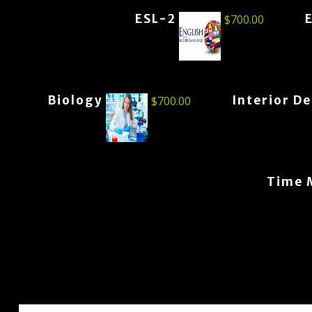
ESL-2
$
700.00
Biology
Interior D
$
700.00
Time 