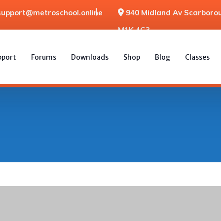
support@metroschool.online
940 Midland Av Scarborou
M1K 4G3
pport
Forums
Downloads
Shop
Blog
Classes