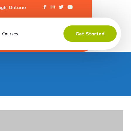
gh, Ontario
Get Started
Courses