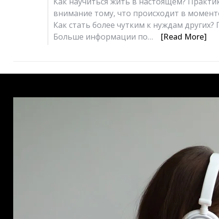
Как научиться жить в настоящем? Практи
внимание тому, что происходит в момент
Как стать более чутким к нуждам других
Больше информации по…
[Read More]