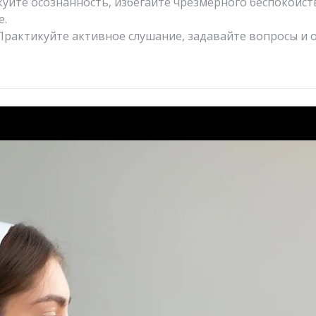
куйте осознанность, избегайте чрезмерного беспокойст
е.
? Практикуйте активное слушание, задавайте вопросы и