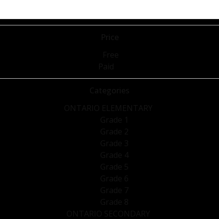
Price
Free
Paid
Categories
ONTARIO ELEMENTARY
Grade 1
Grade 2
Grade 3
Grade 4
Grade 5
Grade 6
Grade 7
Grade 8
ONTARIO SECONDARY