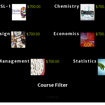
ESL-1
Chemistry
$
700.00
$
700
esign
Economics
$
700.00
$
700
Management
Statistics
$
700.00
Course Filter
Search