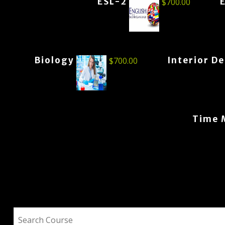
ESL-2
$
700.00
Biology
Interior D
$
700.00
Time 