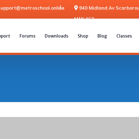
support@metroschool.online
940 Midland Av Scarborou
M1K 4G3
pport
Forums
Downloads
Shop
Blog
Classes