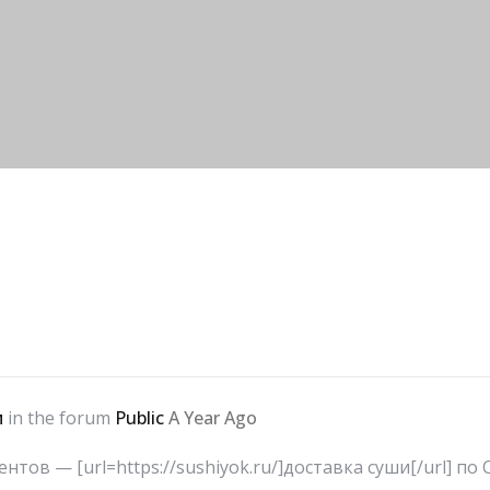
и
in the forum
Public
A Year Ago
нтов — [url=https://sushiyok.ru/]доставка суши[/url] 