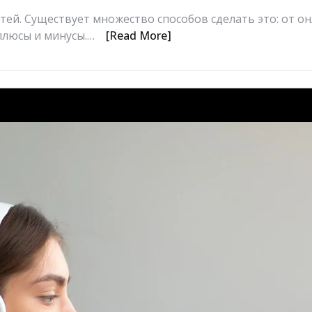
тей. Существует множество способов сделать это: от о
плюсы и минусы.…
[Read More]