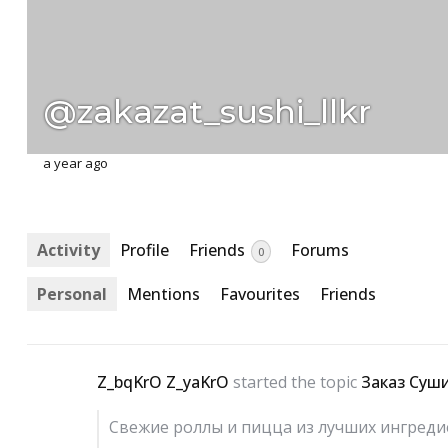
@zakazat_sushi_llkr
a year ago
Activity
Profile
Friends
Forums
0
Personal
Mentions
Favourites
Friends
Z_bqKrO Z_yaKrO
started the topic
Заказ Суш
Свежие роллы и пицца из лучших ингредие