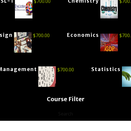
ESL-1
Chemistry
$
700.00
$
700
esign
Economics
$
700.00
$
700
Management
Statistics
$
700.00
Course Filter
Search