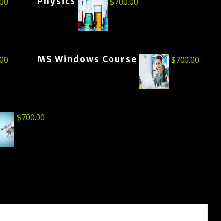
Physics
.00
$
700.00
MS Windows Course
.00
$
700.00
$
700.00