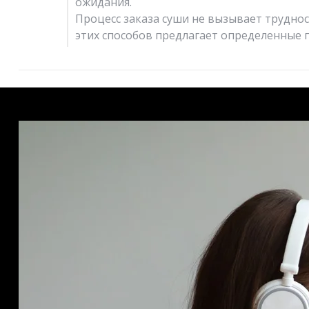
ожидания.
Процесс заказа суши не вызывает труднос
этих способов предлагает определенные 