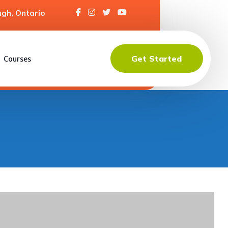
gh, Ontario
Get Started
Courses