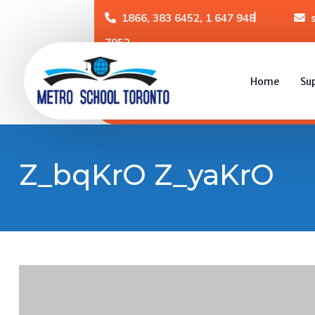
1866, 383 6452, 1 647 948
7952
Home
Su
Z_bqKrO Z_yaKrO