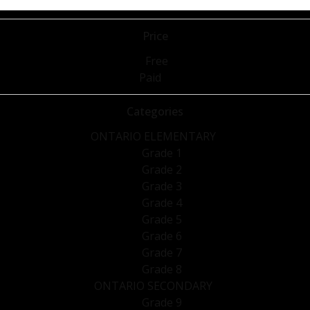
Price
Free
Paid
Categories
ONTARIO ELEMENTARY
Grade 1
Grade 2
Grade 3
Grade 4
Grade 5
Grade 6
Grade 7
Grade 8
ONTARIO SECONDARY
Grade 9