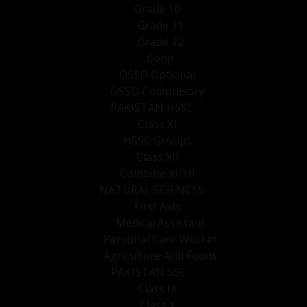
Grade 10
Grade 11
Grade 12
Coop
OSSD Optional
OSSD Compulsory
PAKISTAN HSSC
Class XI
HSSC Groups
Class XII
Combine XI-XII
NATURAL SCIENCES
First Aids
Medical Assistant
Personal Care Worker
Agriculture And Foods
PAKISTAN SSC
Class IX
Class X